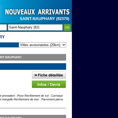
SAINT-NAUPHARY (82370)
OK
RY
INT-NAUPHARY
 de prestation : Pose Revêtement de sol : Carreaux
e et margelle Revêtement de mur : Parrement pierre