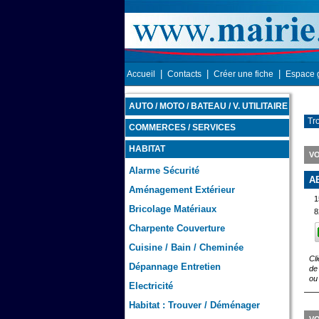
|
|
|
Accueil
Contacts
Créer une fiche
Espace 
AUTO / MOTO / BATEAU / V. UTILITAIRE
Tr
COMMERCES / SERVICES
HABITAT
VO
Alarme Sécurité
A
Aménagement Extérieur
1
Bricolage Matériaux
8
Charpente Couverture
Cuisine / Bain / Cheminée
Cl
Dépannage Entretien
de
ou
Electricité
Habitat : Trouver / Déménager