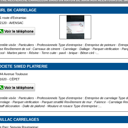
TRE RECHERCHE CARRELEUR DANS UN RAYON DE 50KM AUX ALENTOURS DE SA
URL BK CARRELAGE
1 route d’Estramiac
2120 - AVENSAC
ientèle visée : Particuliers - Professionnels Type d'entreprise : Entreprise de peinture - Entre
se Revêtement de sol : Carreaux de ciment - Carrelage - Dallage - Parquet vitrification - Parque
sol - Marbre pierre - Résine - Terre cuite - pavé - brique - Béton ciré -...
OCIETE SIMED PLATRERIE
44 Avenue Toulouse
1620 - CÉPET
ientèle visée : Particuliers - Professionnels Type d'entreprise : Entreprise de carrelage Type 
rrelage - Parquet vitrification - Parquet stratifié Revêtement de mur : Faïence - Carrelage R
taff décoration - Dalle de plafond - Moulure et rosace Type d'entreprise :...
AILLAC CARRELAGES
e Parc Sequoia Roumagnac