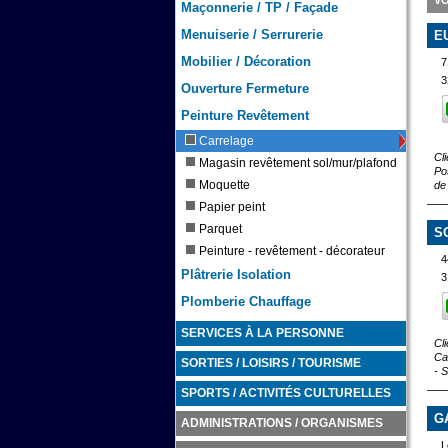
VO
Maçonnerie / TP / Façade
Menuiserie / Serrurerie
E
Mobilier / Décoration
7
3
Ouverture Fermeture
Peinture Revêtement
Carrelage
Cl
Magasin revêtement sol/mur/plafond
Po
Moquette
de 
Papier peint
Parquet
S
Peinture - revêtement - décorateur
4
Plâtrerie Isolation
3
Plomberie Chauffage
SERVICES À LA PERSONNE
Cl
Ca
SORTIES / LOISIRS / TOURISME
- S
SPORTS / ACTIVITÉS CULTURELLES
G
ADMINISTRATIONS / ORGANISMES
L