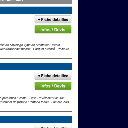
INT-NAUPHARY
prise de carrelage Type de prestation : Vente -
t traditionnel massif - Parquet stratifié - Peinture
de prestation : Vente - Pose Revêtement de sol :
evêtement de plafond : Plafond tendu - Lambris bois