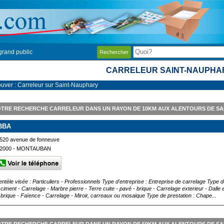
grand public
Rechercher
CARRELEUR SAINT-NAUPHA
ouver : Carreleur sur Saint-Nauphary
TRE RECHERCHE CARRELEUR DANS UN RAYON DE 10KM AUX ALENTOURS DE SA
BBA
520 avenue de fonneuve
2000 - MONTAUBAN
ientèle visée : Particuliers - Professionnels Type d'entreprise : Entreprise de carrelage Type
 ciment - Carrelage - Marbre pierre - Terre cuite - pavé - brique - Carrelage exterieur - Dall
 brique - Faïence - Carrelage - Miroir, carreaux ou mosaique Type de prestation : Chape...