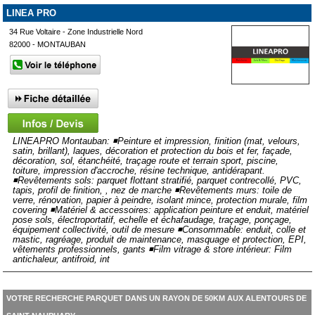
LINEA PRO
34 Rue Voltaire - Zone Industrielle Nord
82000 - MONTAUBAN
LINEAPRO Montauban: ◾Peinture et impression, finition (mat, velours,
satin, brillant), laques, décoration et protection du bois et fer, façade,
décoration, sol, étanchéité, traçage route et terrain sport, piscine,
toiture, impression d'accroche, résine technique, antidérapant.
◾Revêtements sols: parquet flottant stratifié, parquet contrecollé, PVC,
tapis, profil de finition, , nez de marche ◾Revêtements murs: toile de
verre, rénovation, papier à peindre, isolant mince, protection murale, film
covering ◾Matériel & accessoires: application peinture et enduit, matériel
pose sols, électroportatif, echelle et échafaudage, traçage, ponçage,
équipement collectivité, outil de mesure ◾Consommable: enduit, colle et
mastic, ragréage, produit de maintenance, masquage et protection, EPI,
vêtements professionnels, gants ◾Film vitrage & store intérieur: Film
antichaleur, antifroid, int
VOTRE RECHERCHE PARQUET DANS UN RAYON DE 50KM AUX ALENTOURS DE