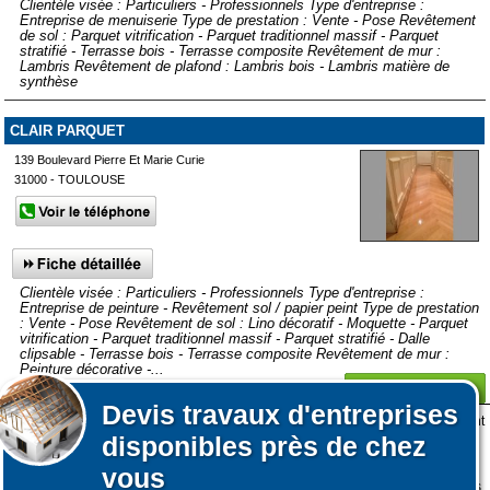
Clientèle visée : Particuliers - Professionnels Type d'entreprise :
Entreprise de menuiserie Type de prestation : Vente - Pose Revêtement
de sol : Parquet vitrification - Parquet traditionnel massif - Parquet
stratifié - Terrasse bois - Terrasse composite Revêtement de mur :
Lambris Revêtement de plafond : Lambris bois - Lambris matière de
synthèse
CLAIR PARQUET
139 Boulevard Pierre Et Marie Curie
31000 - TOULOUSE
Clientèle visée : Particuliers - Professionnels Type d'entreprise :
Entreprise de peinture - Revêtement sol / papier peint Type de prestation
: Vente - Pose Revêtement de sol : Lino décoratif - Moquette - Parquet
vitrification - Parquet traditionnel massif - Parquet stratifié - Dalle
clipsable - Terrasse bois - Terrasse composite Revêtement de mur :
Peinture décorative -...
Devis
travaux d'entreprises
Lors de votre visite sur notre site des fichiers informatiques nommés cookies sont
Afficher plus de prestataires dans un rayon de 50km autour de
disponibles près de chez
déposés sur votre terminal. Ces cookies sont utilisés pour la navigation, le
Saint-Nauphary
fonctionnement du site et les mesures d'audience pour l'éditeur.
vous
Affiner votre recherche
Nous ne collectons pas vos données personnelles au travers des cookies à des