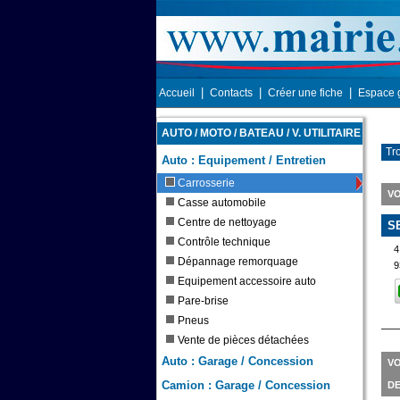
|
|
|
Accueil
Contacts
Créer une fiche
Espace 
AUTO / MOTO / BATEAU / V. UTILITAIRE
Tr
Auto : Equipement / Entretien
Carrosserie
VO
Casse automobile
Centre de nettoyage
S
Contrôle technique
4
Dépannage remorquage
9
Equipement accessoire auto
Pare-brise
Pneus
Vente de pièces détachées
Auto : Garage / Concession
VO
Camion : Garage / Concession
DE