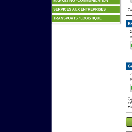
MARKETING / COMMUNICATION
SERVICES AUX ENTREPRISES
Ty
TRANSPORTS / LOGISTIQUE
B
2
9
G
7
9
Ty
Pi
té