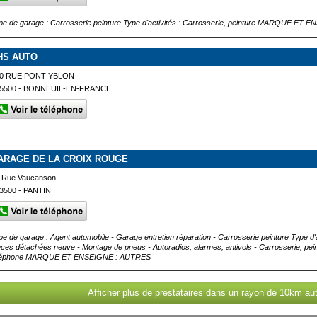
pe de garage : Carrosserie peinture Type d'activités : Carrosserie, peinture MARQUE ET 
HS AUTO
0 RUE PONT YBLON
5500 - BONNEUIL-EN-FRANCE
ARAGE DE LA CROIX ROUGE
 Rue Vaucanson
3500 - PANTIN
pe de garage : Agent automobile - Garage entretien réparation - Carrosserie peinture Type d'a
èces détachées neuve - Montage de pneus - Autoradios, alarmes, antivols - Carrosserie, peint
léphone MARQUE ET ENSEIGNE : AUTRES
Afficher plus de prestataires dans un rayon de 10km au