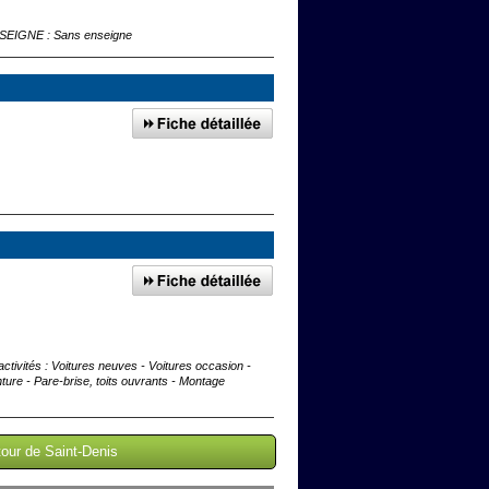
ENSEIGNE : Sans enseigne
ctivités : Voitures neuves - Voitures occasion -
ure - Pare-brise, toits ouvrants - Montage
tour de Saint-Denis