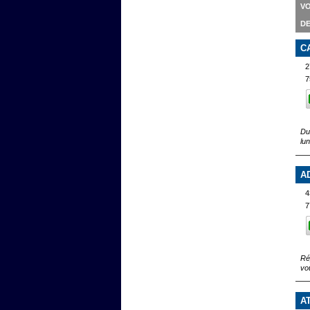
VO
DE
C
2
7
Du
lu
A
4
7
Ré
vo
A