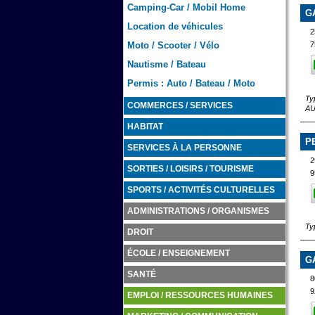
Camping-Car / Mobil Home
G
Location de véhicules
2
Moto / Scooter / Vélo
7
Nautisme / Bateau
Permis : Auto / Bateau / Moto
Ty
COMMERCES / SERVICES
AU
HABITAT
P
SERVICES À LA PERSONNE
2
SORTIES / LOISIRS / TOURISME
9
SPORTS / ACTIVITÉS CULTURELLES
ADMINISTRATIONS / ORGANISMES
Ty
DROIT
ÉCOLE / ENSEIGNEMENT
G
SANTÉ
8
9
EMPLOI / RESSOURCES HUMAINES