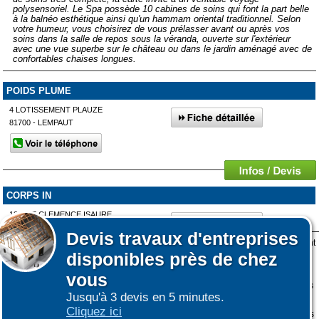
polysensoriel. Le Spa possède 10 cabines de soins qui font la part belle
à la balnéo esthétique ainsi qu'un hammam oriental traditionnel. Selon
votre humeur, vous choisirez de vous prélasser avant ou après vos
soins dans la salle de repos sous la véranda, ouverte sur l'extérieur
avec une vue superbe sur le château ou dans le jardin aménagé avec de
confortables chaises longues.
POIDS PLUME
4 LOTISSEMENT PLAUZE
81700 - LEMPAUT
CORPS IN
12 RUE CLEMENCE ISAURE
31250 - REVEL
Devis
travaux d'entreprises
Lors de votre visite sur notre site des fichiers informatiques nommés cookies sont
disponibles près de chez
déposés sur votre terminal. Ces cookies sont utilisés pour la navigation, le
fonctionnement du site et les mesures d'audience pour l'éditeur.
vous
Nous ne collectons pas vos données personnelles au travers des cookies à des
Jusqu'à 3 devis en 5 minutes.
fins publicitaires ni pour nous ni pour des tiers.
Affiner votre recherche
Cliquez ici
Plus d'infos sur les cookies
-
Ne plus afficher ce message
(vous pouvez toujours
|
|
COOKIES
ESPACE GRAND PUBLIC : information des utilisateurs
ESPACE