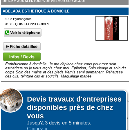
DE 50KM AUX ALENTOURS DE VIELMUR-SUR-AGOUT
ABELADA ESTHETIQUE À DOMICILE
9 Rue Hydrangelles
31130 - QUINT-FONSEGRIVES
Esthéticienne à domicile. Je me déplace chez vous pour tout soin
esthétique où je vous reçois chez moi. Epilation, Soin visage et soin du
corps Soin des mains et des pieds Vernis semi permanent, Réhausse
des cils, teinture cils et sourcils. Maquillage mariée
Devis
travaux d'entreprises
Lors de votre visite sur notre site des fichiers informatiques nommés cookies sont
disponibles près de chez
déposés sur votre terminal. Ces cookies sont utilisés pour la navigation, le
fonctionnement du site et les mesures d'audience pour l'éditeur.
vous
Nous ne collectons pas vos données personnelles au travers des cookies à des
Jusqu'à 3 devis en 5 minutes.
fins publicitaires ni pour nous ni pour des tiers.
Cliquez ici
Plus d'infos sur les cookies
-
Ne plus afficher ce message
(vous pouvez toujours