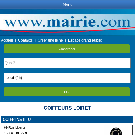
Menu
|
|
|
Accueil
Contacts
Créer une fiche
Espace grand public
Rechercher
OK
COIFFEURS LOIRET
COIFF'INSTITUT
69 Rue Liberte
45250 - BRIARE