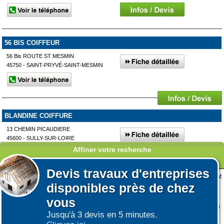
56 BIS COIFFEUR
56 Bis ROUTE ST MESMIN
45750 - SAINT-PRYVÉ-SAINT-MESMIN
BLANDINE COIFFURE
13 CHEMIN PICAUDIERE
45600 - SULLY-SUR-LOIRE
Affiner votre recherche
Devis
travaux d'entreprises
Lors de votre visite sur notre site des fichiers informatiques nommés cookies sont
disponibles près de chez
déposés sur votre terminal. Ces cookies sont utilisés pour la navigation, le
Afficher plus de prestataires
fonctionnement du site et les mesures d'audience pour l'éditeur.
vous
Nous ne collectons pas vos données personnelles au travers des cookies à des
Jusqu'à 3 devis en 5 minutes.
fins publicitaires ni pour nous ni pour des tiers.