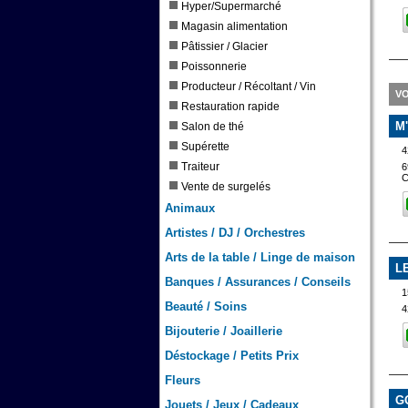
Hyper/Supermarché
Magasin alimentation
Pâtissier / Glacier
Poissonnerie
Producteur / Récoltant / Vin
VO
Restauration rapide
M
Salon de thé
Supérette
Traiteur
6
Vente de surgelés
Animaux
Artistes / DJ / Orchestres
Arts de la table / Linge de maison
L
Banques / Assurances / Conseils
1
Beauté / Soins
4
Bijouterie / Joaillerie
Déstockage / Petits Prix
Fleurs
G
Jouets / Jeux / Cadeaux