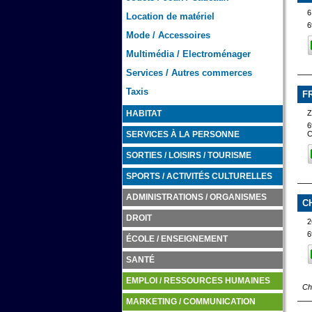
6
Location de matériel
6
Mode / Accessoires
Multimédia / Electroménager
Services / Autres commerces
Taxis
F
Z
HABITAT
6
SERVICES À LA PERSONNE
SORTIES / LOISIRS / TOURISME
SPORTS / ACTIVITÉS CULTURELLES
ADMINISTRATIONS / ORGANISMES
C
DROIT
2
6
ÉCOLE / ENSEIGNEMENT
SANTÉ
EMPLOI / RESSOURCES HUMAINES
Ch
MARKETING / COMMUNICATION