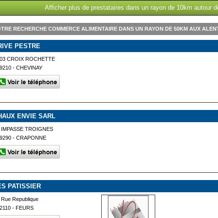
Afficher plus de prestataires dans un rayon de 10km autour de
TRE RECHERCHE COMMERCE ALIMENTAIRE DANS UN RAYON DE 50KM AUX ALENT
RIVE PESTRE
03 CROIX ROCHETTE
9210 - CHEVINAY
HAUX ENVIE SARL
 IMPASSE TROIGNES
9290 - CRAPONNE
ES PATISSIER
 Rue Republique
2110 - FEURS