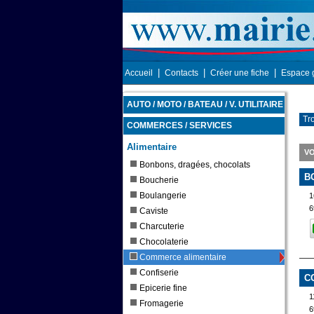
|
|
|
Accueil
Contacts
Créer une fiche
Espace 
AUTO / MOTO / BATEAU / V. UTILITAIRE
Tr
COMMERCES / SERVICES
Alimentaire
VO
Bonbons, dragées, chocolats
B
Boucherie
Boulangerie
1
6
Caviste
Charcuterie
Chocolaterie
Commerce alimentaire
Confiserie
C
Epicerie fine
1
Fromagerie
6