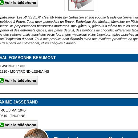
 pâtisserie "Les PATISSIER" c'est Mr Patissier Sébastien et son épouse Gaëlle qui tiennent dep
publique à Feurs. Tous deux possèdent un Brevet Technique des Métiers, Monsieur en Pâtiss
acerie. Ils proposent des pâtisseries modernes: mini-gâteaux, gâteaux à thème pour les anni
porter et des entremets glacés, des pâtes de fruit, des bonbons de chocolat, différentes tabl
ès des saisons, mais aussi des petits fours, des macarons et les incontournables brioches a
lon l'inspiration du chef. Tous ces produits sont élaborés avec des matières premières de q
 CB à partir de 15€ d'achat, et les chèques Cadoéo.
IVAL FOMBONNE BEAUMONT
1 AVENUE PONT
2210 - MONTROND-LES-BAINS
AXIME JASSERAND
 RUE 8 MAI 1945
9510 - THURINS