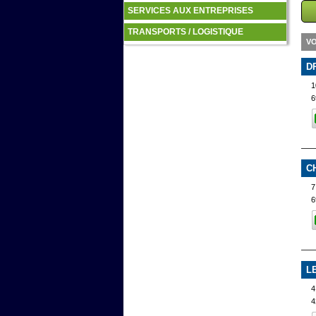
SERVICES AUX ENTREPRISES
TRANSPORTS / LOGISTIQUE
VO
D
1
6
C
7
6
L
4
4