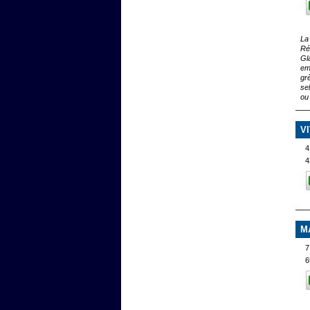
La
Ré
Gl
em
gr
se
ou
V
4
4
M
7
6