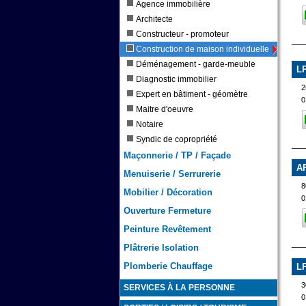
Agence immobilière
Architecte
Constructeur - promoteur
Construction de maison individuelle
Déménagement - garde-meuble
L
Diagnostic immobilier
Expert en bâtiment - géomètre
0
Maitre d'oeuvre
Notaire
Syndic de copropriété
Maçonnerie / TP / Façade
A
Menuiserie / Serrurerie
8
Mobilier / Décoration
0
Ouverture Fermeture
Peinture Revêtement
Plâtrerie Isolation
Plomberie Chauffage
L
3
SERVICES À LA PERSONNE
0