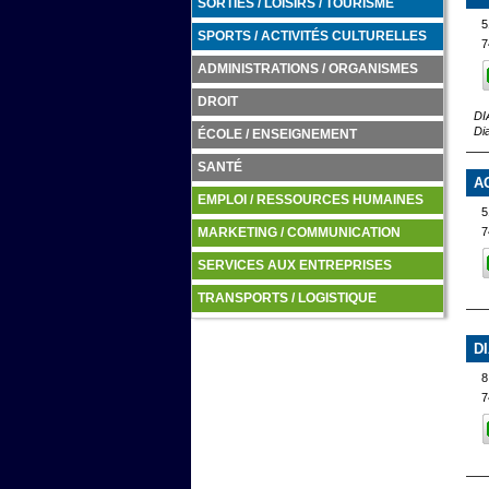
SORTIES / LOISIRS / TOURISME
5
SPORTS / ACTIVITÉS CULTURELLES
7
ADMINISTRATIONS / ORGANISMES
DROIT
DI
Di
ÉCOLE / ENSEIGNEMENT
SANTÉ
A
EMPLOI / RESSOURCES HUMAINES
7
MARKETING / COMMUNICATION
SERVICES AUX ENTREPRISES
TRANSPORTS / LOGISTIQUE
D
8
7