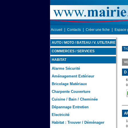
|
|
|
Accueil
Contacts
Créer une fiche
Espace 
AUTO / MOTO / BATEAU / V. UTILITAIRE
Tr
COMMERCES / SERVICES
HABITAT
VO
Alarme Sécurité
D
Aménagement Extérieur
Bricolage Matériaux
0
Charpente Couverture
Cuisine / Bain / Cheminée
Dépannage Entretien
A
Electricité
1
Habitat : Trouver / Déménager
0