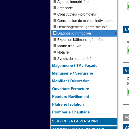
Agence immobilière
Architecte
Constructeur - promoteur
Construction de maison individuelle
Déménagement - garde-meuble
E
Diagnostic immobilier
1
Expert en bâtiment - géomètre
0
Maitre d'oeuvre
Notaire
Syndic de copropriété
Maçonnerie / TP / Façade
V
Menuiserie / Serrurerie
Mobilier / Décoration
0
Ouverture Fermeture
Peinture Revêtement
Plâtrerie Isolation
Plomberie Chauffage
VO
SERVICES À LA PERSONNE
A