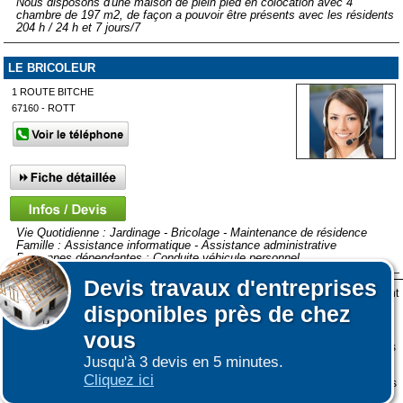
Nous disposons d'une maison de plein pied en colocation avec 4
chambre de 197 m2, de façon a pouvoir être présents avec les résidents
204 h / 24 h et 7 jours/7
LE BRICOLEUR
1 ROUTE BITCHE
67160 - ROTT
Vie Quotidienne : Jardinage - Bricolage - Maintenance de résidence
Famille : Assistance informatique - Assistance administrative
Personnes dépendantes : Conduite véhicule personnel
Devis
travaux d'entreprises
Lors de votre visite sur notre site des fichiers informatiques nommés cookies sont
Afficher plus de prestataires dans un rayon de 50km autour de
Affiner votre recherche
disponibles près de chez
déposés sur votre terminal. Ces cookies sont utilisés pour la navigation, le
Strasbourg
fonctionnement du site et les mesures d'audience pour l'éditeur.
vous
Nous ne collectons pas vos données personnelles au travers des cookies à des
Jusqu'à 3 devis en 5 minutes.
fins publicitaires ni pour nous ni pour des tiers.
Cliquez ici
Plus d'infos sur les cookies
-
Ne plus afficher ce message
(vous pouvez toujours
|
|
COOKIES
ESPACE GRAND PUBLIC : information des utilisateurs
ESPACE
consulter notre politique de cookies sur le lien en bas de page)