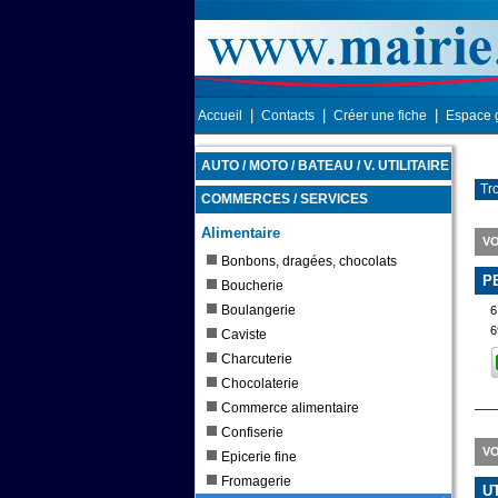
|
|
|
Accueil
Contacts
Créer une fiche
Espace 
AUTO / MOTO / BATEAU / V. UTILITAIRE
Tr
COMMERCES / SERVICES
Alimentaire
V
Bonbons, dragées, chocolats
P
Boucherie
Boulangerie
6
6
Caviste
Charcuterie
Chocolaterie
Commerce alimentaire
Confiserie
VO
Epicerie fine
Fromagerie
U