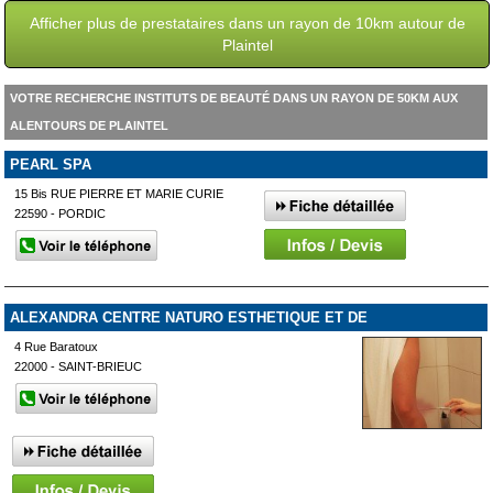
Afficher plus de prestataires dans un rayon de 10km autour de
Plaintel
VOTRE RECHERCHE INSTITUTS DE BEAUTÉ DANS UN RAYON DE 50KM AUX
ALENTOURS DE PLAINTEL
PEARL SPA
15 Bis RUE PIERRE ET MARIE CURIE
22590 - PORDIC
ALEXANDRA CENTRE NATURO ESTHETIQUE ET DE
BIOENERGETIQUE
4 Rue Baratoux
22000 - SAINT-BRIEUC