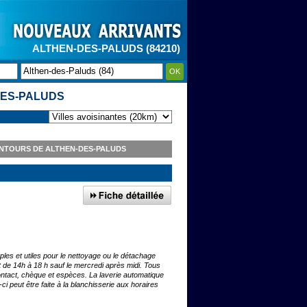
ALTHEN-DES-PALUDS (84210)
OK
DES-PALUDS
ENTOURS DE ALTHEN-DES-PALUDS
les et utiles pour le nettoyage ou le détachage
et de 14h à 18 h sauf le mercredi après midi. Tous
ntact, chèque et espèces. La laverie automatique
i peut être faite à la blanchisserie aux horaires