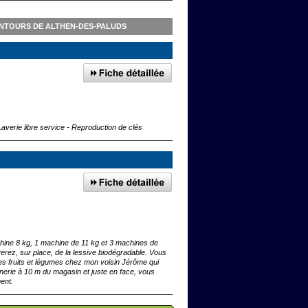
ENTOURS DE ALTHEN-DES-PALUDS
Laverie libre service - Reproduction de clés
achine 8 kg, 1 machine de 11 kg et 3 machines de
erez, sur place, de la lessive biodégradable. Vous
des fruits et légumes chez mon voisin Jérôme qui
dinerie à 10 m du magasin et juste en face, vous
ent.