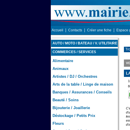
|
|
|
Accueil
Contacts
Créer une fiche
Espace 
AUTO / MOTO / BATEAU / V. UTILITAIRE
Tr
COMMERCES / SERVICES
Alimentaire
VO
Animaux
L
Artistes / DJ / Orchestres
1
Arts de la table / Linge de maison
8
Banques / Assurances / Conseils
Beauté / Soins
Bijouterie / Joaillerie
C'
d'
Déstockage / Petits Prix
le
es
Fleurs
d'