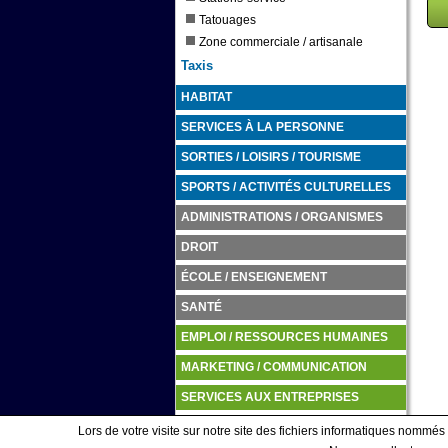
Tatouages
Zone commerciale / artisanale
Taxis
HABITAT
SERVICES À LA PERSONNE
SORTIES / LOISIRS / TOURISME
SPORTS / ACTIVITÉS CULTURELLES
ADMINISTRATIONS / ORGANISMES
DROIT
ÉCOLE / ENSEIGNEMENT
SANTÉ
EMPLOI / RESSOURCES HUMAINES
MARKETING / COMMUNICATION
SERVICES AUX ENTREPRISES
TRANSPORTS / LOGISTIQUE
Lors de votre visite sur notre site des fichiers informatiques nommés