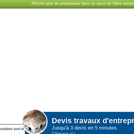
Afficher plus de prestataires dans un rayon de 50km autou
Devis
travaux d'entrep
Jusqu'à 3 devis en 5 minutes.
 cookies sont déposés sur votre terminal. Ces cookies sont utilisés pour la navigatio
Cliquez ici