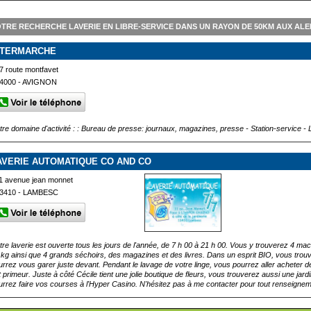
TRE RECHERCHE LAVERIE EN LIBRE-SERVICE DANS UN RAYON DE 50KM AUX AL
NTERMARCHE
7 route montfavet
4000 - AVIGNON
tre domaine d'activité : : Bureau de presse: journaux, magazines, presse - Station-service - 
AVERIE AUTOMATIQUE CO AND CO
1 avenue jean monnet
3410 - LAMBESC
tre laverie est ouverte tous les jours de l'année, de 7 h 00 à 21 h 00. Vous y trouverez 4 m
 kg ainsi que 4 grands séchoirs, des magazines et des livres. Dans un esprit BIO, vous trouv
urrez vous garer juste devant. Pendant le lavage de votre linge, vous pourrez aller acheter 
t primeur. Juste à côté Cécile tient une jolie boutique de fleurs, vous trouverez aussi une jar
urrez faire vos courses à l'Hyper Casino. N'hésitez pas à me contacter pour tout renseignem