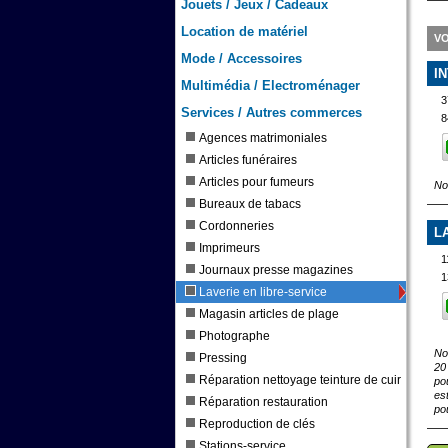
Jouets / Jeux / Cadeaux
Location de matériel
VO
Mode / Accessoires
I
Multimédia / Electroménager
3
Services / Autres commerces
8
Agences matrimoniales
Articles funéraires
Articles pour fumeurs
No
Bureaux de tabacs
Cordonneries
L
Imprimeurs
1
Journaux presse magazines
1
Laverie en libre-service
Magasin articles de plage
Photographe
No
Pressing
20
Réparation nettoyage teinture de cuir
po
es
Réparation restauration
po
Reproduction de clés
Stations-service