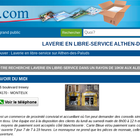
grand public
Rechercher
LAVERIE EN LIBRE-SERVICE ALTHEN-
ouver : Laverie en libre-service sur Althen-des-Paluds
TRE RECHERCHE LAVERIE EN LIBRE-SERVICE DANS UN RAYON DE 10KM AUX AL
AVOIR DU MIDI
6 boulevard trewey
4170 - MONTEUX
est un commerce de proximité convivial et accueillant où l'on peut demander des conseils simp
un tissu. Une équipe est à la disposition des clients du lundi au samedi matin de 8h00 à 12 h 
s moyens de paiement sont acceptés côté blanchisserie : Carte Bleue et/ou paiement sans co
t ouverte 7 jour 7 de 7 à 19 heures. Le monnayeur ne prend que les pièces de monnaie, celle-c
ouverture.