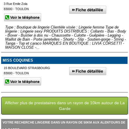
3 Rue Emile Zola
83000 - TOULON
Type : Boutique de lingerie Clientèle visée : Lingerie femme Type de
lingerie : Lingerie sexy PRODUITS DISTRIBUES : Collants - Bas - Body
- Boxer - Bustier à dos nu - Chaussette - Culotte - Guêpière - Legging -
Maillot de Bain - Porte jarretelles - Shorty - Slip - Soutien-gorge - String -
Tanga - Top et caraco MARQUES EN BOUTIQUE : LIVIA CORSETTI -
MAISON CLOSE -...
MISS COQUINES
15 BOULEVARD STRASBOURG
83000 - TOULON
Afficher plus de prestataires dans un rayon de 10km autour de La
Garde
VOTRE RECHERCHE LINGERIE DANS UN RAYON DE 50KM AUX ALENTOURS DE