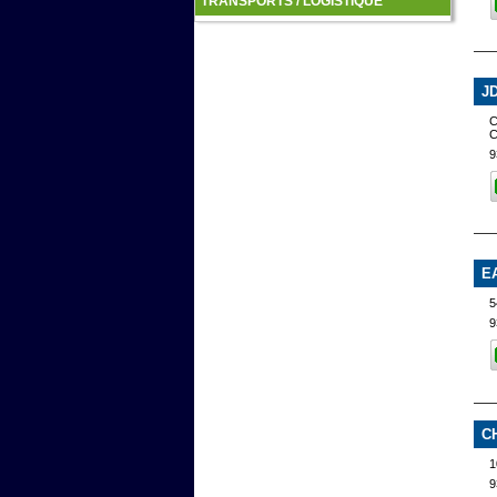
TRANSPORTS / LOGISTIQUE
J
9
E
5
9
C
1
9