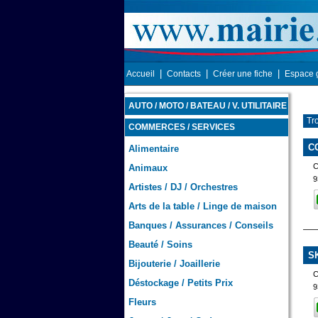
|
|
|
Accueil
Contacts
Créer une fiche
Espace 
AUTO / MOTO / BATEAU / V. UTILITAIRE
Tr
COMMERCES / SERVICES
C
Alimentaire
Animaux
9
Artistes / DJ / Orchestres
Arts de la table / Linge de maison
Banques / Assurances / Conseils
Beauté / Soins
S
Bijouterie / Joaillerie
Déstockage / Petits Prix
9
Fleurs