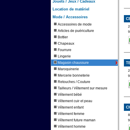
Jouets / Jeux / Cadeaux
Location de matériel
Mode / Accessoires
C
Accessoires de mode
2
Articles de puériculture
9
Bottier
Chapeaux
Fourrure
Lingerie
Magasin chaussure
T
Maroquinerie
2
Mercerie bonneterie
9
Retouches / Couture
Tailleurs / Vêtement sur mesure
Vêtement bébé
Vêtement cuir et peau
C
Vêtement enfant
Vêtement femme
Vêtement future maman
9
Vêtement homme