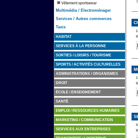
Vêtement sportswear
Multimédia / Electroménager
Services / Autres commerces
C
Taxis
1
9
HABITAT
SERVICES À LA PERSONNE
SORTIES / LOISIRS / TOURISME
SPORTS / ACTIVITÉS CULTURELLES
M
ADMINISTRATIONS / ORGANISMES
1
DROIT
9
ÉCOLE / ENSEIGNEMENT
SANTÉ
EMPLOI / RESSOURCES HUMAINES
S
MARKETING / COMMUNICATION
4
SERVICES AUX ENTREPRISES
9