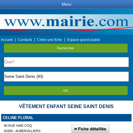
Menu
|
|
|
Accueil
Contacts
Créer une fiche
Espace grand public
Rechercher
OK
VÊTEMENT ENFANT SEINE SAINT DENIS
CELINE FLORAL
90 RUE HAIE COQ
93300 - AUBERVILLIERS