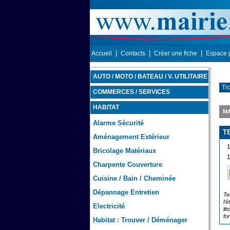
|
|
|
Accueil
Contacts
Créer une fiche
Espace 
AUTO / MOTO / BATEAU / V. UTILITAIRE
Tr
COMMERCES / SERVICES
HABITAT
MA
Alarme Sécurité
T
Aménagement Extérieur
Bricolage Matériaux
Charpente Couverture
Cuisine / Bain / Cheminée
Dépannage Entretien
Te
l'
Electricité
li
fo
Habitat : Trouver / Déménager