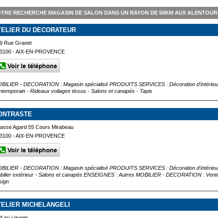
TRE RECHERCHE MAGASIN DE SALON DANS UN RAYON DE 50KM AUX ALENTOUR
TELIER DU DECORATEUR
9 Rue Granet
3100 - AIX-EN-PROVENCE
BILIER - DECORATION : Magasin spécialisé PRODUITS SERVICES : Décoration d'intérieur - L
ntemporain - Rideaux voilages tissus - Salons et canapés - Tapis
ONTRASTE
asse Agard 55 Cours Mirabeau
3100 - AIX-EN-PROVENCE
BILIER - DECORATION : Magasin spécialisé PRODUITS SERVICES : Décoration d'intérieur -
bilier extérieur - Salons et canapés ENSEIGNES : Autres MOBILIER - DECORATION : Ve
sign
TELIER MICHELANGELI
4 av j jaures