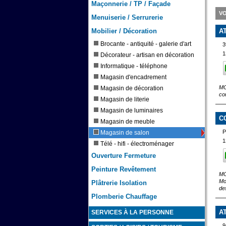
Maçonnerie / TP / Façade
VO
Menuiserie / Serrurerie
Mobilier / Décoration
A
Brocante - antiquité - galerie d'art
3
1
Décorateur - artisan en décoration
Informatique - téléphone
Magasin d'encadrement
MO
Magasin de décoration
co
Magasin de literie
Magasin de luminaires
C
Magasin de meuble
P
Magasin de salon
1
Télé - hifi - électroménager
Ouverture Fermeture
Peinture Revêtement
MO
Mo
Plâtrerie Isolation
de
Plomberie Chauffage
A
SERVICES À LA PERSONNE
9