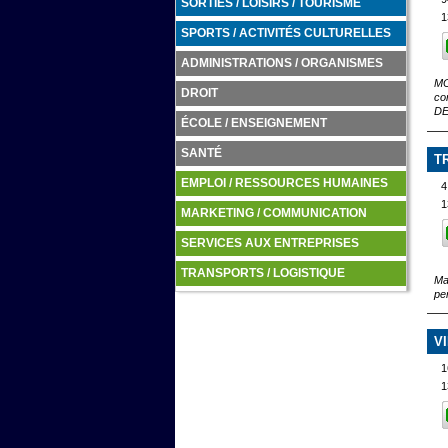
SORTIES / LOISIRS / TOURISME
1
SPORTS / ACTIVITÉS CULTURELLES
ADMINISTRATIONS / ORGANISMES
MO
DROIT
co
DE
ÉCOLE / ENSEIGNEMENT
SANTÉ
T
EMPLOI / RESSOURCES HUMAINES
4
1
MARKETING / COMMUNICATION
SERVICES AUX ENTREPRISES
TRANSPORTS / LOGISTIQUE
Ma
pe
V
1
1