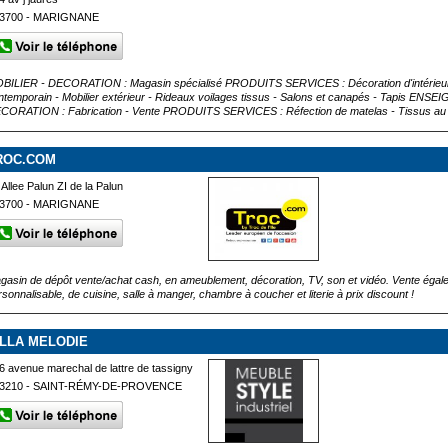
3700 - MARIGNANE
BILIER - DECORATION : Magasin spécialisé PRODUITS SERVICES : Décoration d'intérieur - L
ntemporain - Mobilier extérieur - Rideaux voilages tissus - Salons et canapés - Tapis EN
CORATION : Fabrication - Vente PRODUITS SERVICES : Réfection de matelas - Tissus au m
ROC.COM
 Allee Palun ZI de la Palun
3700 - MARIGNANE
gasin de dépôt vente/achat cash, en ameublement, décoration, TV, son et vidéo. Vente ég
rsonnalisable, de cuisine, salle à manger, chambre à coucher et literie à prix discount !
ILLA MELODIE
6 avenue marechal de lattre de tassigny
3210 - SAINT-RÉMY-DE-PROVENCE