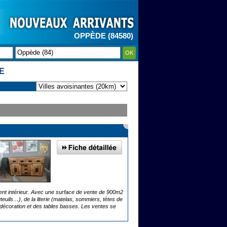
OPPÈDE (84580)
OK
E
nt intérieur. Avec une surface de vente de 900m2
teuils…), de la literie (matelas, sommiers, tètes de
la décoration et des tables basses. Les ventes se