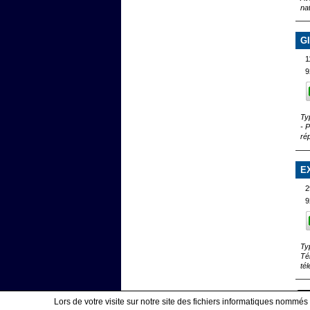
na
G
1
9
Ty
- 
ré
E
2
9
Ty
Té
té
Lors de votre visite sur notre site des fichiers informatiques nommés