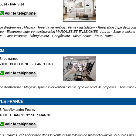
5014 - PARIS 14
pe d'entreprise : Magasin Type d'intervention : Vente - Installation - Réparation Type de produ
déo - Electroménager vente/réparation MARQUES ET ENSEIGNES : Autres - Sans enseigne Ty
nge - Lave-vaisselle - Réfrigérateur - Congélateur - Micro-ondes - Four - Hotte -...
RM
5 rue carnot
2100 - BOULOGNE-BILLANCOURT
pe d'entreprise : Magasin Type d'intervention : Vente Type de produits proposés : Télévision / v
VLS FRANCE
5 Rue Alexandre Fourny
4500 - CHAMPIGNY-SUR-MARNE
LS FRANCE est spécialisée dans la vente et l'installation de matériel audiovisuel auprès des P