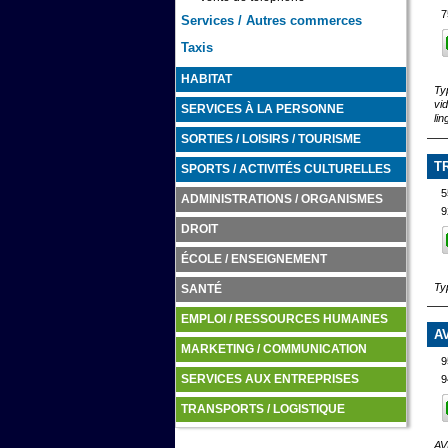
7
Services / Autres commerces
Taxis
HABITAT
Ty
vi
SERVICES À LA PERSONNE
li
SORTIES / LOISIRS / TOURISME
T
SPORTS / ACTIVITÉS CULTURELLES
5
ADMINISTRATIONS / ORGANISMES
9
DROIT
ÉCOLE / ENSEIGNEMENT
Ty
SANTÉ
EMPLOI / RESSOURCES HUMAINES
A
MARKETING / COMMUNICATION
9
9
SERVICES AUX ENTREPRISES
TRANSPORTS / LOGISTIQUE
AV