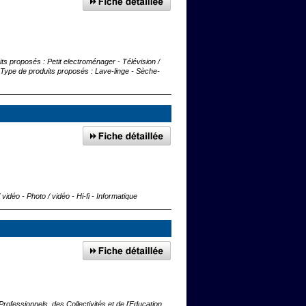
its proposés : Petit electroménager - Télévision /
pe de produits proposés : Lave-linge - Sèche-
idéo - Photo / vidéo - Hi-fi - Informatique
rofessionnels, des Collectivités et de l'Education