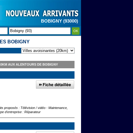
BOBIGNY (93000)
OK
RES BOBIGNY
 10KM AUX ALENTOURS DE BOBIGNY
its proposés : Télévision / vidéo - Maintenance,
ype d'entreprise : Réparateur