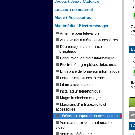
Jouets / Jeux / Cadeaux
1
7
Location de matériel
Mode / Accessoires
Multimédia / Electroménager
Ty
vi
Antenne pour télévision
EN
Audiovisuel matériel et accessoires
Dépannage maintenance
D
informatique
5
Editeurs de logiciels informatique
9
Electroménager pièces détachées
Entreprise de formation informatique
Fournisseurs accès internet
Ec
Informatique matériel
Su
Installateur téléphonique
Magasin électroménager
Magasins d’hi-fi appareils et
accessoires
VO
Télévision appareils et accessoires
Vente appareils de photographie et
L
video
Vente de téléphone
1