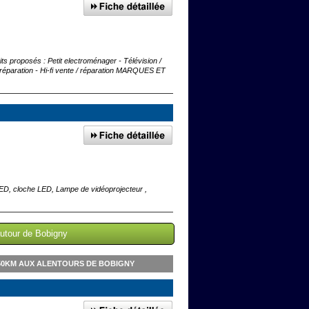
its proposés : Petit electroménager - Télévision /
/ réparation - Hi-fi vente / réparation MARQUES ET
r LED, cloche LED, Lampe de vidéoprojecteur ,
autour de Bobigny
 50KM AUX ALENTOURS DE BOBIGNY