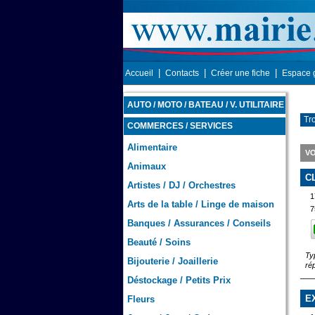
|
|
|
Accueil
Contacts
Créer une fiche
Espace 
AUTO / MOTO / BATEAU / V. UTILITAIRE
Tr
COMMERCES / SERVICES
Alimentaire
VO
Animaux
C
Artistes / DJ / Orchestres
1
Arts de la table / Linge de maison
7
Banques / Assurances / Conseils
Beauté / Soins
Ty
Bijouterie / Joaillerie
ré
Déstockage / Petits Prix
E
Fleurs