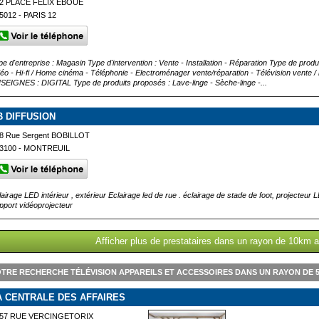
2 PLACE FELIX EBOUE
5012 - PARIS 12
pe d'entreprise : Magasin Type d'intervention : Vente - Installation - Réparation Type de produ
déo - Hi-fi / Home cinéma - Téléphonie - Electroménager vente/réparation - Télévision vente 
SEIGNES : DIGITAL Type de produits proposés : Lave-linge - Sèche-linge -...
B DIFFUSION
8 Rue Sergent BOBILLOT
3100 - MONTREUIL
lairage LED intérieur , extérieur Eclairage led de rue . éclairage de stade de foot, projecteu
pport vidéoprojecteur
Afficher plus de prestataires dans un rayon de 10km 
TRE RECHERCHE TÉLÉVISION APPAREILS ET ACCESSOIRES DANS UN RAYON DE
A CENTRALE DES AFFAIRES
57 RUE VERCINGETORIX