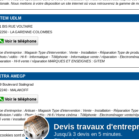
tionale. Nous mettons à votre disposition un site internet où vous retrouverez la gamme de m
ITEM UDLM
1 BIS RUE VOLTAIRE
2250 - LA GARENNE-COLOMBES
pe d'entreprise : Magasin Type d'intervention : Vente - Installation - Réparation Type de prod
Photo / vidéo - Hi-fi - Informatique - Téléphonie - Informatique vente / réparation - Electromén
paration - Hi-fi vente / réparation MARQUES ET ENSEIGNES : GITEM
XTRA AMEGP
9 Boulevard Stalingrad
2240 - MALAKOFF
pe d'entreprise : Artisan - Magasin Type d'intervention : Vente - Installation - Réparation Typ
lévision / vidéo - Photo / vidéo - Hi-fi / Home cinéma - Téléphonie - Electroménager vente/rép
lé vente / installation - Hi-fi vente / réparation MARQUES ET ENSEIGNES :...
Devis
travaux d'entrep
Jusqu'à 3 devis en 5 minutes.
Afficher plus de prestataires dans un rayon de 50km 
 cookies sont déposés sur votre terminal. Ces cookies sont utilisés pour la navigatio