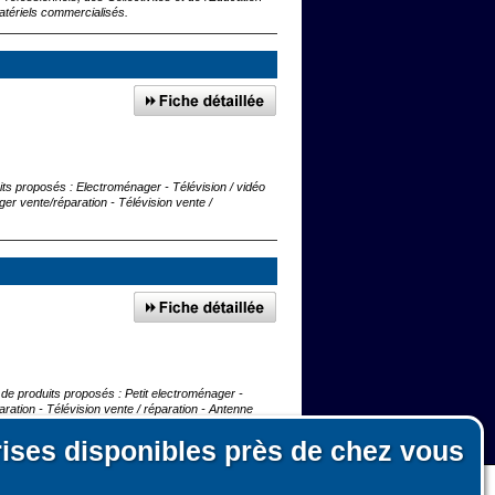
atériels commercialisés.
uits proposés : Electroménager - Télévision / vidéo
ager vente/réparation - Télévision vente /
e de produits proposés : Petit electroménager -
aration - Télévision vente / réparation - Antenne
rises disponibles près de chez vous
autour de Bobigny
n, le fonctionnement du site et les mesures d'audience pour l'éditeur.