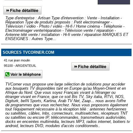
Type d'entreprise : Artisan Type d'intervention : Vente - Installation -
Réparation Type de produits proposés : Petit electroménager -
Télévision / vidéo - Photo / vidéo - Hi-fi / Home cinéma - Téléphonie -
Electroménager vente/réparation - Télévision vente / réparation -
Antenne télé vente / installation - Hi-fi vente / réparation MARQUES ET
ENSEIGNES : Autres Type...
SOURCES TVCORNER.COM
41 rue jean moulin
95100 - ARGENTEUIL
TVCorner vous propose une large sélection de solutions pour accéder
aux bouquets TV disponibles tant en Europe qu'au Moyen-Orient et en
Afrique du Nord. Que vous soyez Français vivant à l'étranger ou
étranger vivant en France, que ce soit Bis TV, Sky italia, RTVi, NOS,
Digiturk, beIN Sports, Kartina, Arab TV Net, Zaap… nous avons l'offre
de programmes que vous recherchez. Nous vous proposons également
tout l'équipement nécessaire à la réception télé : antennes hertziennes
ou satellites, câbles, lnbs, connecteurs, multiswitches, récepteurs TNT
ou satellites ou encore IP, télécommandes, transmetteurs audio/vidéo,
docks en enceintes multimédia, lecteurs MP3, radios internet, boitiers tv
android, lecteurs DVD, modules d'accès conditionnels..