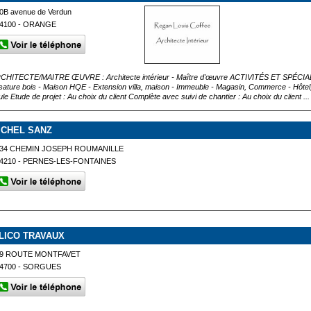
0B avenue de Verdun
4100 - ORANGE
CHITECTE/MAITRE ŒUVRE : Architecte intérieur - Maître d'œuvre ACTIVITÉS ET SPÉCIALITÉS
sature bois - Maison HQE - Extension villa, maison - Immeuble - Magasin, Commerce - Hôte
ule Etude de projet : Au choix du client Complète avec suivi de chantier : Au choix du client ...
ICHEL SANZ
34 CHEMIN JOSEPH ROUMANILLE
4210 - PERNES-LES-FONTAINES
LLICO TRAVAUX
89 ROUTE MONTFAVET
4700 - SORGUES