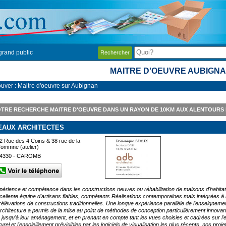
grand public
Rechercher
MAITRE D'OEUVRE AUBIGN
ouver : Maitre d'oeuvre sur Aubignan
TRE RECHERCHE MAITRE D'OEUVRE DANS UN RAYON DE 10KM AUX ALENTOURS
EAUX ARCHITECTES
2 Rue des 4 Coins & 38 rue de la
ommne (atelier)
4330 - CAROMB
périence et compétence dans les constructions neuves ou réhabilitation de maisons d'habitati
cellente équipe d'artisans fiables, compétents.Réalisations contemporaines mais intégrées à n
rélévations de constructions traditionnelles. Une longue expérience parallèle de l'enseignem
architecture a permis de la mise au point de méthodes de conception particulièrement innovant
e jusqu'à leur aménagement, et en prenant en compte tant les vues choisies et cadrées sur l'
turel et l'ensoleillement prévisibles par les logiciels de visualisation les plus récents, nos p