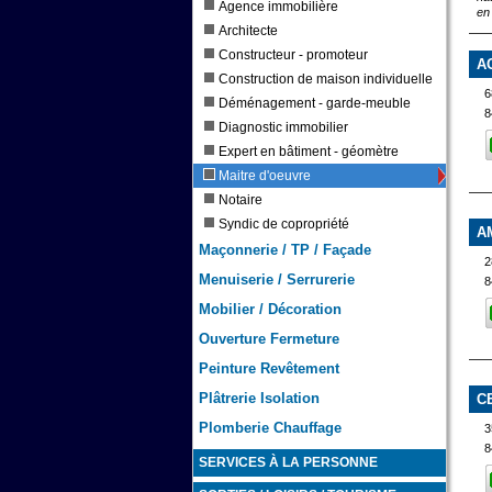
Agence immobilière
en
Architecte
Constructeur - promoteur
A
Construction de maison individuelle
6
Déménagement - garde-meuble
8
Diagnostic immobilier
Expert en bâtiment - géomètre
Maitre d'oeuvre
Notaire
Syndic de copropriété
A
Maçonnerie / TP / Façade
2
Menuiserie / Serrurerie
8
Mobilier / Décoration
Ouverture Fermeture
Peinture Revêtement
Plâtrerie Isolation
C
Plomberie Chauffage
3
8
SERVICES À LA PERSONNE