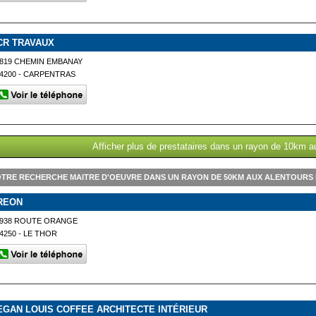
CR TRAVAUX
819 CHEMIN EMBANAY
4200 - CARPENTRAS
Afficher plus de prestataires dans un rayon de 10km a
TRE RECHERCHE MAITRE D'OEUVRE DANS UN RAYON DE 50KM AUX ALENTOURS
REON
1938 ROUTE ORANGE
4250 - LE THOR
EGAN LOUIS COFFEE ARCHITECTE INTÉRIEUR