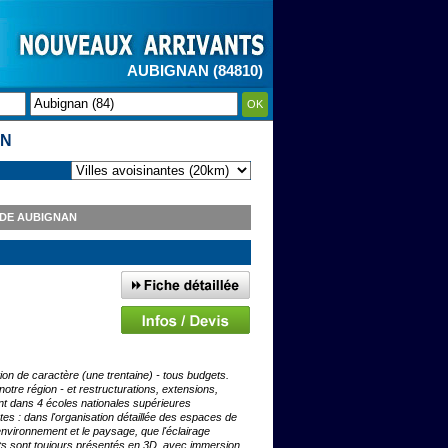
AUBIGNAN (84810)
OK
AN
 DE AUBIGNAN
on de caractère (une trentaine) - tous budgets.
otre région - et restructurations, extensions,
ent dans 4 écoles nationales supérieures
es : dans l'organisation détaillée des espaces de
environnement et le paysage, que l'éclairage
rojets sont toujours présentés en 3D, avec immersion