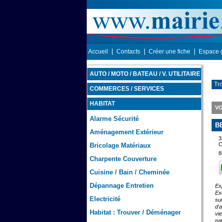
|
|
|
Accueil
Contacts
Créer une fiche
Espace 
AUTO / MOTO / BATEAU / V. UTILITAIRE
Tr
COMMERCES / SERVICES
HABITAT
VO
Alarme Sécurité
B
Aménagement Extérieur
3
C
Bricolage Matériaux
8
Charpente Couverture
Cuisine / Bain / Cheminée
Dépannage Entretien
Ex
Ex
Electricité
su
d'
Habitat : Trouver / Déménager
vi
na