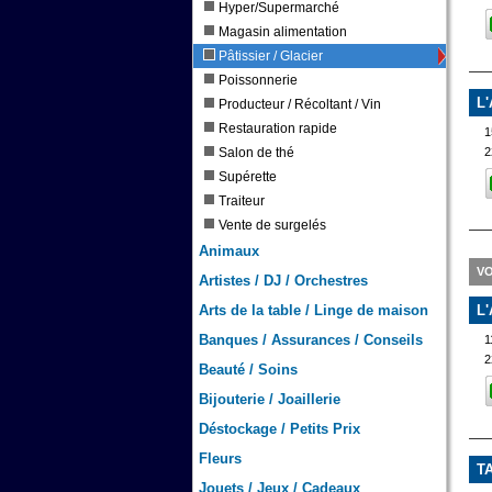
Hyper/Supermarché
Magasin alimentation
Pâtissier / Glacier
Poissonnerie
L
Producteur / Récoltant / Vin
Restauration rapide
1
2
Salon de thé
Supérette
Traiteur
Vente de surgelés
Animaux
VO
Artistes / DJ / Orchestres
Arts de la table / Linge de maison
L
Banques / Assurances / Conseils
1
2
Beauté / Soins
Bijouterie / Joaillerie
Déstockage / Petits Prix
Fleurs
T
Jouets / Jeux / Cadeaux