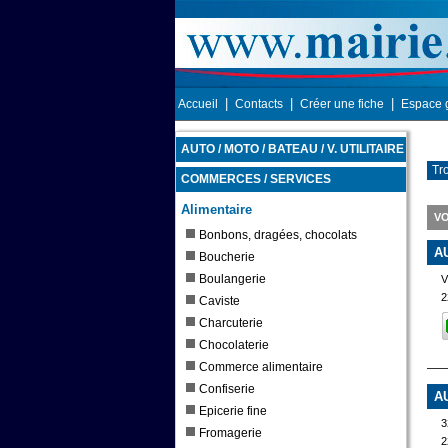
|
|
|
Accueil
Contacts
Créer une fiche
Espace 
AUTO / MOTO / BATEAU / V. UTILITAIRE
Tro
COMMERCES / SERVICES
Alimentaire
VO
Bonbons, dragées, chocolats
A
Boucherie
Boulangerie
V
2
Caviste
Charcuterie
Chocolaterie
Commerce alimentaire
Confiserie
A
Epicerie fine
3
Fromagerie
2