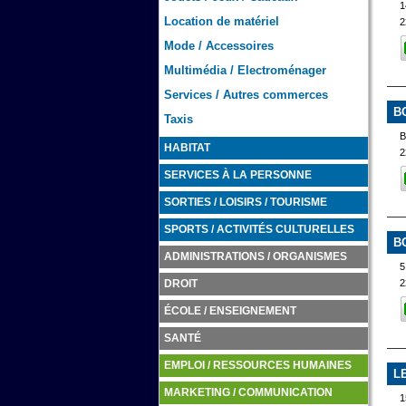
Location de matériel
2
Mode / Accessoires
Multimédia / Electroménager
Services / Autres commerces
B
Taxis
B
HABITAT
2
SERVICES À LA PERSONNE
SORTIES / LOISIRS / TOURISME
SPORTS / ACTIVITÉS CULTURELLES
B
ADMINISTRATIONS / ORGANISMES
5
2
DROIT
ÉCOLE / ENSEIGNEMENT
SANTÉ
EMPLOI / RESSOURCES HUMAINES
L
MARKETING / COMMUNICATION
1