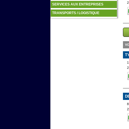
2
SERVICES AUX ENTREPRISES
TRANSPORTS / LOGISTIQUE
VO
T
1
2
D
8
2