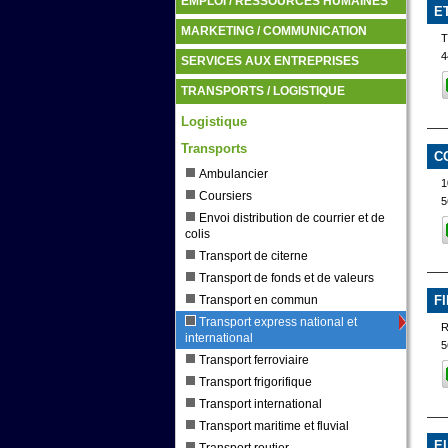
EMPLOI / RESSOURCES HUMAINES
E
MARKETING / COMMUNICATION
4
SERVICES AUX ENTREPRISES
TRANSPORTS / LOGISTIQUE
Logistique
Transports
C
Ambulancier
1
Coursiers
5
Envoi distribution de courrier et de
colis
Transport de citerne
Transport de fonds et de valeurs
Transport en commun
F
Transport express national et
international
5
Transport ferroviaire
Transport frigorifique
Transport international
Transport maritime et fluvial
E