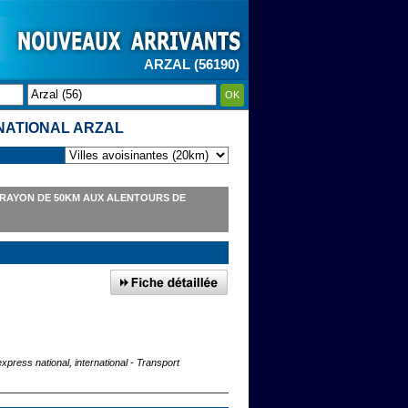
ARZAL (56190)
OK
NATIONAL ARZAL
 RAYON DE 50KM AUX ALENTOURS DE
express national, international - Transport