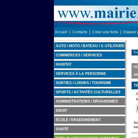
|
|
|
Accueil
Contacts
Créer une fiche
Espace 
AUTO / MOTO / BATEAU / V. UTILITAIRE
Tro
COMMERCES / SERVICES
HABITAT
VO
SERVICES À LA PERSONNE
A
SORTIES / LOISIRS / TOURISME
T
SPORTS / ACTIVITÉS CULTURELLES
2
4
ADMINISTRATIONS / ORGANISMES
DROIT
ÉCOLE / ENSEIGNEMENT
No
int
SANTÉ