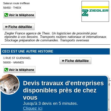
Salarun route trefflean
56450 - THEIX
Ziegler France agence de Theix. Un logisticien de proximité pour
répondre à vos besoins. Transports routiers nationaux et internationaux.
Stockage préparation de commandes. Transports overseas
CECI EST UNE AUTRE HISTOIRE
1 RUE ST GUENHAEL
56000 - VANNES
Devis
travaux d'entreprises
Lors de votre visite sur notre site des fichiers informatiques nommés cookies sont
Afficher plus de prestataires dans un rayon de 50km autour de
disponibles près de chez
déposés sur votre terminal. Ces cookies sont utilisés pour la navigation, le
Arzal
fonctionnement du site et les mesures d'audience pour l'éditeur.
vous
Nous ne collectons pas vos données personnelles au travers des cookies à des
Jusqu'à 3 devis en 5 minutes.
fins publicitaires ni pour nous ni pour des tiers.
Cliquez ici
Plus d'infos sur les cookies
-
Ne plus afficher ce message
(vous pouvez toujours
|
|
COOKIES
ESPACE GRAND PUBLIC : information des utilisateurs
ESPACE