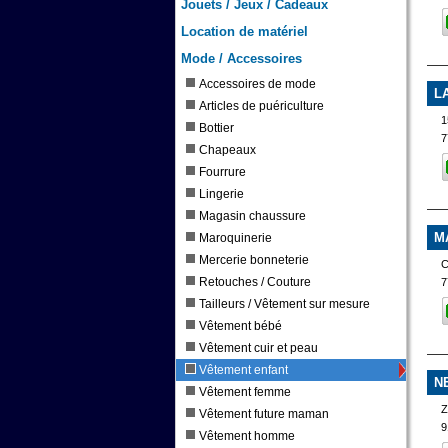
Jouets / Jeux / Cadeaux
Location de matériel
Mode / Accessoires
Accessoires de mode
L
Articles de puériculture
1
Bottier
7
Chapeaux
Fourrure
Lingerie
Magasin chaussure
M
Maroquinerie
Mercerie bonneterie
Retouches / Couture
7
Tailleurs / Vêtement sur mesure
Vêtement bébé
Vêtement cuir et peau
Vêtement enfant
N
Vêtement femme
Vêtement future maman
9
Vêtement homme