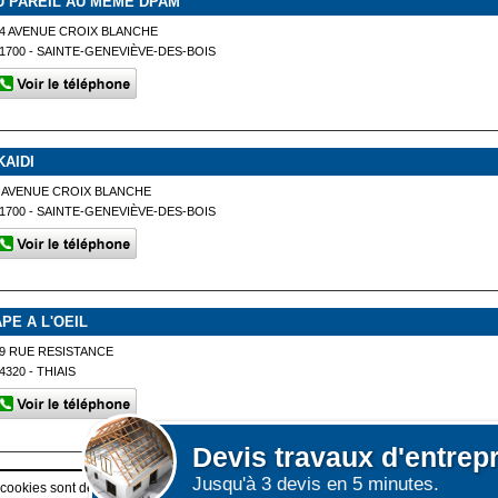
U PAREIL AU MEME DPAM
4 AVENUE CROIX BLANCHE
1700 - SAINTE-GENEVIÈVE-DES-BOIS
KAIDI
 AVENUE CROIX BLANCHE
1700 - SAINTE-GENEVIÈVE-DES-BOIS
APE A L'OEIL
9 RUE RESISTANCE
4320 - THIAIS
Devis
travaux d'entrep
Jusqu'à 3 devis en 5 minutes.
Afficher plus de prestataires dans un rayon de 50km autour de
 cookies sont déposés sur votre terminal. Ces cookies sont utilisés pour la navigatio