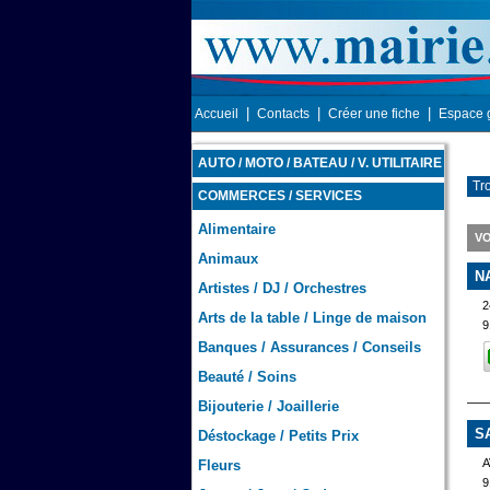
|
|
|
Accueil
Contacts
Créer une fiche
Espace 
AUTO / MOTO / BATEAU / V. UTILITAIRE
Tr
COMMERCES / SERVICES
Alimentaire
VO
Animaux
N
Artistes / DJ / Orchestres
2
Arts de la table / Linge de maison
9
Banques / Assurances / Conseils
Beauté / Soins
Bijouterie / Joaillerie
S
Déstockage / Petits Prix
A
Fleurs
9