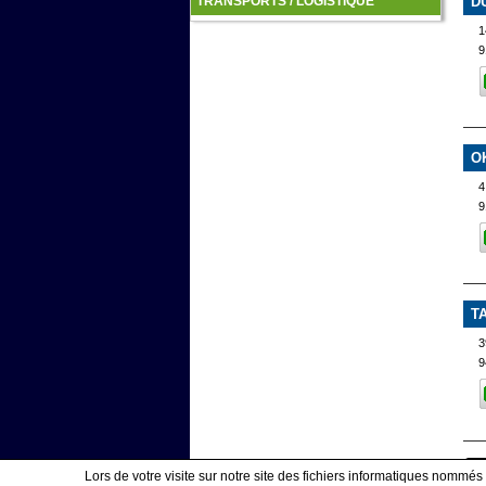
D
TRANSPORTS / LOGISTIQUE
1
9
O
4
9
T
3
9
Lors de votre visite sur notre site des fichiers informatiques nommés