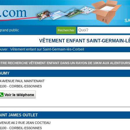
SA
grand public
Rechercher
VÊTEMENT ENFANT SAINT-GERMAIN-L
ouver : Vêtement enfant sur Saint-Germain-lès-Corbeil
TRE RECHERCHE VÊTEMENT ENFANT DANS UN RAYON DE 10KM AUX ALENTOURS 
AUMY
4 AVENUE PAUL MAINTENANT
1100 - CORBEIL-ESSONNES
AINT JAMES OUTLET
VENUE A6 2 RUE JEAN COCTEAU
1100 - CORBEIL-ESSONNES