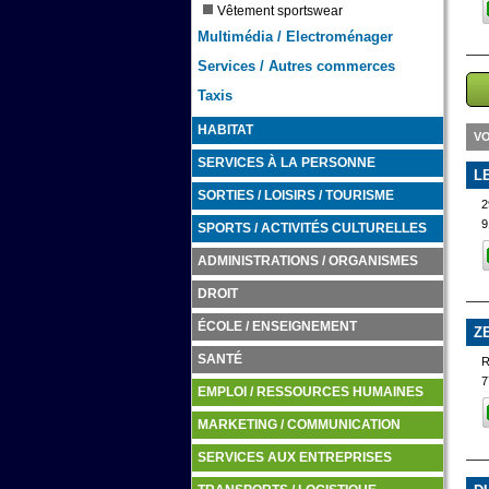
Vêtement sportswear
Multimédia / Electroménager
Services / Autres commerces
Taxis
HABITAT
VO
SERVICES À LA PERSONNE
L
SORTIES / LOISIRS / TOURISME
2
9
SPORTS / ACTIVITÉS CULTURELLES
ADMINISTRATIONS / ORGANISMES
DROIT
ÉCOLE / ENSEIGNEMENT
Z
SANTÉ
7
EMPLOI / RESSOURCES HUMAINES
MARKETING / COMMUNICATION
SERVICES AUX ENTREPRISES