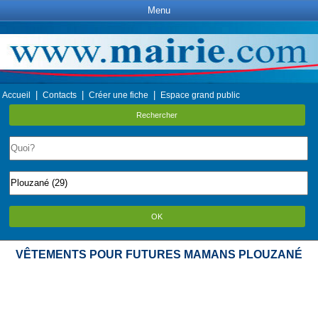
Menu
|
|
|
Accueil
Contacts
Créer une fiche
Espace grand public
Rechercher
OK
VÊTEMENTS POUR FUTURES MAMANS PLOUZANÉ