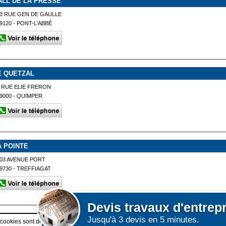
ALL DE LA PRESSE
3 RUE GEN DE GAULLE
9120 - PONT-L'ABBÉ
E QUETZAL
 RUE ELIE FRERON
9000 - QUIMPER
A POINTE
03 AVENUE PORT
9730 - TREFFIAGAT
Devis
travaux d'entrep
Jusqu'à 3 devis en 5 minutes.
Afficher plus de prestataires dans un rayon de 50km 
 cookies sont déposés sur votre terminal. Ces cookies sont utilisés pour la navigatio