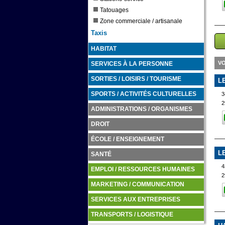
Tatouages
Zone commerciale / artisanale
Taxis
HABITAT
VO
SERVICES À LA PERSONNE
SORTIES / LOISIRS / TOURISME
L
3
SPORTS / ACTIVITÉS CULTURELLES
2
ADMINISTRATIONS / ORGANISMES
DROIT
ÉCOLE / ENSEIGNEMENT
L
SANTÉ
4
EMPLOI / RESSOURCES HUMAINES
2
MARKETING / COMMUNICATION
SERVICES AUX ENTREPRISES
TRANSPORTS / LOGISTIQUE