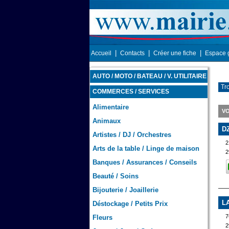
|
|
|
Accueil
Contacts
Créer une fiche
Espace 
AUTO / MOTO / BATEAU / V. UTILITAIRE
Tr
COMMERCES / SERVICES
Alimentaire
VO
Animaux
D
Artistes / DJ / Orchestres
Arts de la table / Linge de maison
2
Banques / Assurances / Conseils
Beauté / Soins
Bijouterie / Joaillerie
L
Déstockage / Petits Prix
7
Fleurs
2