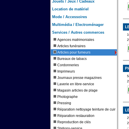
Jouets / Jeux / Cadeaux
Location de matériel
Mode / Accessoires
Multimédia / Electroménager
L
Services / Autres commerces
Agences matrimoniales
2
Articles funéraires
Articles pour fumeurs
Bureaux de tabacs
Cordonneries
P
Imprimeurs
5
Journaux presse magazines
2
Laverie en libre-service
Magasin articles de plage
Photographe
Pressing
Réparation nettoyage teinture de cuir
L
Réparation restauration
2
Reproduction de clés
2
Stations-service