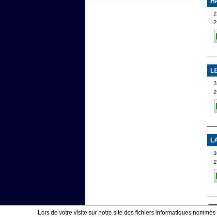
H
2
2
L
3
2
L
1
2
Lors de votre visite sur notre site des fichiers informatiques nommés