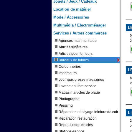
Jouets / Jeux / Cadeaux
Location de matériel
Mode / Accessoires
Multimédia / Electroménager
L
Services / Autres commerces
5
Agences matrimoniales
2
Articles funéraires
Articles pour fumeurs
Bureaux de tabacs
Cordonneries
L
Imprimeurs
8
Journaux presse magazines
2
Laverie en libre-service
Magasin articles de plage
Photographe
Pressing
Réparation nettoyage teinture de cuir
L
Réparation restauration
Reproduction de clés
2
Stations-service