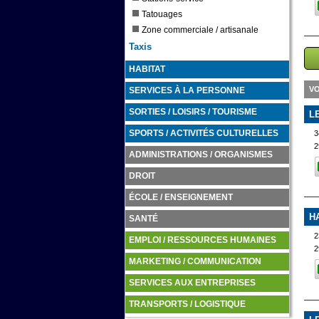
Tatouages
Zone commerciale / artisanale
Taxis
HABITAT
VO
SERVICES À LA PERSONNE
SORTIES / LOISIRS / TOURISME
L
3
SPORTS / ACTIVITÉS CULTURELLES
2
ADMINISTRATIONS / ORGANISMES
DROIT
ÉCOLE / ENSEIGNEMENT
H
SANTÉ
2
EMPLOI / RESSOURCES HUMAINES
2
MARKETING / COMMUNICATION
SERVICES AUX ENTREPRISES
TRANSPORTS / LOGISTIQUE