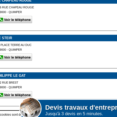
E CHAPEAU ROUGE
16 RUE CHAPEAU ROUGE
9000 - QUIMPER
E STEIR
 PLACE TERRE AU DUC
9000 - QUIMPER
HILIPPE LE GAT
2 RUE BREST
9000 - QUIMPER
Devis
travaux d'entrep
Jusqu'à 3 devis en 5 minutes.
Afficher plus de prestataires dans un rayon de 50km 
 cookies sont déposés sur votre terminal. Ces cookies sont utilisés pour la navigatio