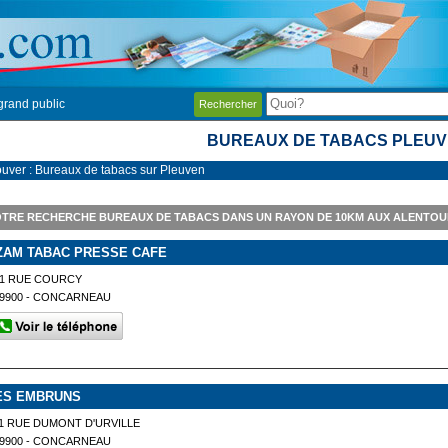
grand public
Rechercher
BUREAUX DE TABACS PLEU
ouver : Bureaux de tabacs sur Pleuven
TRE RECHERCHE BUREAUX DE TABACS DANS UN RAYON DE 10KM AUX ALENTOU
ZAM TABAC PRESSE CAFE
21 RUE COURCY
9900 - CONCARNEAU
ES EMBRUNS
1 RUE DUMONT D'URVILLE
9900 - CONCARNEAU