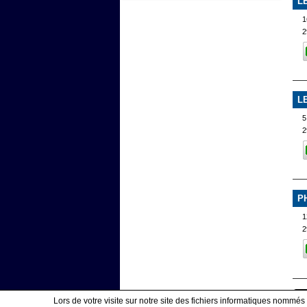
L
2
L
5
2
P
1
2
Lors de votre visite sur notre site des fichiers informatiques nommés