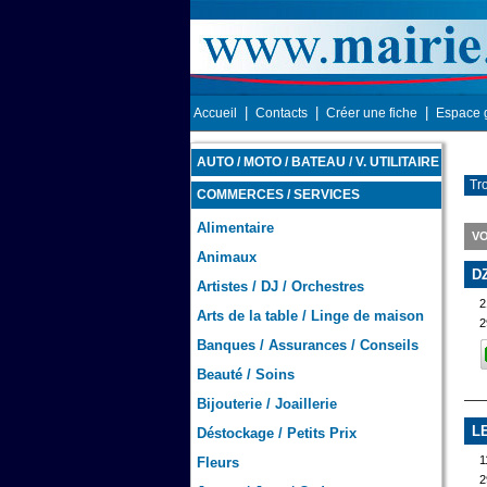
|
|
|
Accueil
Contacts
Créer une fiche
Espace 
AUTO / MOTO / BATEAU / V. UTILITAIRE
Tr
COMMERCES / SERVICES
Alimentaire
VO
Animaux
D
Artistes / DJ / Orchestres
Arts de la table / Linge de maison
2
Banques / Assurances / Conseils
Beauté / Soins
Bijouterie / Joaillerie
L
Déstockage / Petits Prix
1
Fleurs
2