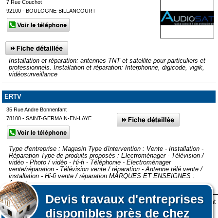
7 Rue Couchot
92100 - BOULOGNE-BILLANCOURT
Installation et réparation: antennes TNT et satellite pour particuliers et
professionnels. Installation et réparation: Interphonne, digicode, vigik,
vidéosurveillance
ERTV
35 Rue Andre Bonnenfant
78100 - SAINT-GERMAIN-EN-LAYE
Type d'entreprise : Magasin Type d'intervention : Vente - Installation -
Réparation Type de produits proposés : Electroménager - Télévision /
vidéo - Photo / vidéo - Hi-fi - Téléphonie - Electroménager
vente/réparation - Télévision vente / réparation - Antenne télé vente /
installation - Hi-fi vente / réparation MARQUES ET ENSEIGNES :
Autres
Devis
travaux d'entreprises
Lors de votre visite sur notre site des fichiers informatiques nommés cookies sont
Afficher plus de prestataires dans un rayon de 50km autour de
disponibles près de chez
déposés sur votre terminal. Ces cookies sont utilisés pour la navigation, le
Affiner votre recherche