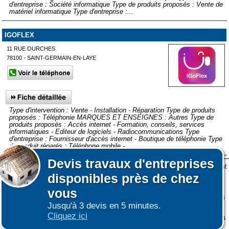
d'entreprise : Société informatique Type de produits proposés : Vente de
matériel informatique Type d'entreprise :...
IGOFLEX
11 RUE OURCHES
78100 - SAINT-GERMAIN-EN-LAYE
Type d'intervention : Vente - Installation - Réparation Type de produits
proposés : Téléphonie MARQUES ET ENSEIGNES : Autres Type de
produits proposés : Accès internet - Formation, conseils, services
informatiques - Editeur de logiciels - Radiocommunications Type
d'entreprise : Fournisseur d'accès internet - Boutique de téléphonie Type
de produit réparés : Téléphone mobile -...
Devis
travaux d'entreprises
Lors de votre visite sur notre site des fichiers informatiques nommés cookies sont
Afficher plus de prestataires dans un rayon de 50km autour de
Affiner votre recherche
disponibles près de chez
déposés sur votre terminal. Ces cookies sont utilisés pour la navigation, le
Sannois
fonctionnement du site et les mesures d'audience pour l'éditeur.
vous
Nous ne collectons pas vos données personnelles au travers des cookies à des
Jusqu'à 3 devis en 5 minutes.
fins publicitaires ni pour nous ni pour des tiers.
Cliquez ici
Plus d'infos sur les cookies
-
Ne plus afficher ce message
(vous pouvez toujours
|
|
COOKIES
ESPACE GRAND PUBLIC : information des utilisateurs
ESPACE
consulter notre politique de cookies sur le lien en bas de page)