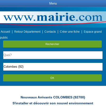
Menu
|
|
|
|
Accueil
Retour Département
Contacts
Créer une fiche
Espace grand
public
Rechercher
OK
Nouveaux Arrivants COLOMBES (92700)
S'installer et découvrir son nouvel environnement