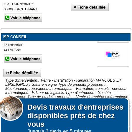
103 TOURNEBRIDE
35600 - SAINTE-MARIE
ISP CONSEIL
18 l'etiennais
44170 - VAY
Type d'intervention : Vente - Installation - Réparation MARQUES ET
ENSEIGNES : Sans enseigne Type de produits proposés :
Maintenance, réparations informatiques - Formation, conseils, services
informatiques - Editeur de logiciels Type d'entreprise : Société
informatique Type de produits proposés : Vente de matériel informatique
Devis
travaux d'entreprises
Lors de votre visite sur notre site des fichiers informatiques nommés cookies sont
Afficher plus de prestataires dans un rayon de 50km autour de
disponibles près de chez
déposés sur votre terminal. Ces cookies sont utilisés pour la navigation, le
Guenrouet
fonctionnement du site et les mesures d'audience pour l'éditeur.
vous
Nous ne collectons pas vos données personnelles au travers des cookies à des
Jusqu'à 3 devis en 5 minutes.